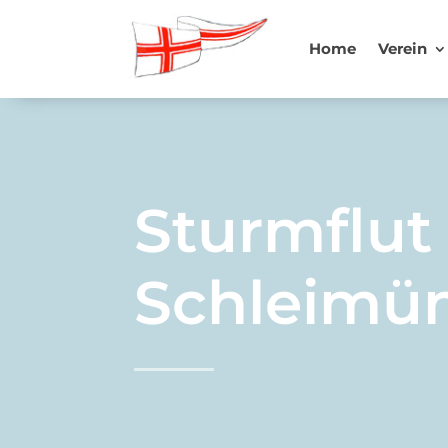
Home
Verein
Sturmflut
Schleimü